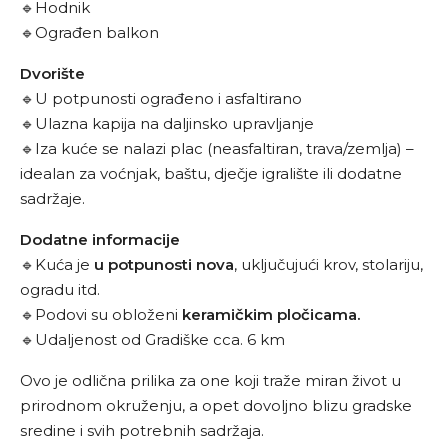
🔹Hodnik
🔹Ograđen balkon
Dvorište
🔹U potpunosti ograđeno i asfaltirano
🔹Ulazna kapija na daljinsko upravljanje
🔹Iza kuće se nalazi plac (neasfaltiran, trava/zemlja) –
idealan za voćnjak, baštu, dječje igralište ili dodatne
sadržaje.
Dodatne informacije
🔹Kuća je
u potpunosti nova
, uključujući krov, stolariju,
ogradu itd.
🔹Podovi su obloženi
keramičkim pločicama.
🔹Udaljenost od Gradiške cca. 6 km
Ovo je odlična prilika za one koji traže miran život u
prirodnom okruženju, a opet dovoljno blizu gradske
sredine i svih potrebnih sadržaja.