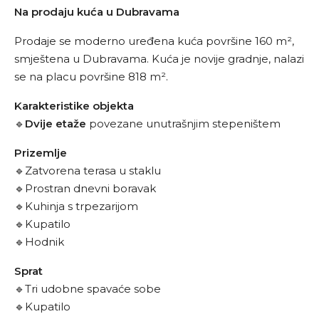
Na prodaju kuća u Dubravama
Prodaje se moderno uređena kuća površine 160 m²,
smještena u Dubravama. Kuća je novije gradnje, nalazi
se na placu površine 818 m².
Karakteristike objekta
🔹
Dvije etaže
povezane unutrašnjim stepeništem
Prizemlje
🔹Zatvorena terasa u staklu
🔹Prostran dnevni boravak
🔹Kuhinja s trpezarijom
🔹Kupatilo
🔹Hodnik
Sprat
🔹Tri udobne spavaće sobe
🔹Kupatilo