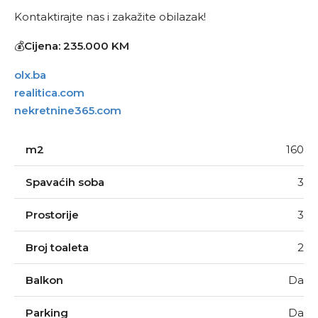
Kontaktirajte nas i zakažite obilazak!
💰
Cijena: 235.000 KM
olx.ba
realitica.com
nekretnine365.com
m2
160
Spavaćih soba
3
Prostorije
3
Broj toaleta
2
Balkon
Da
Parking
Da