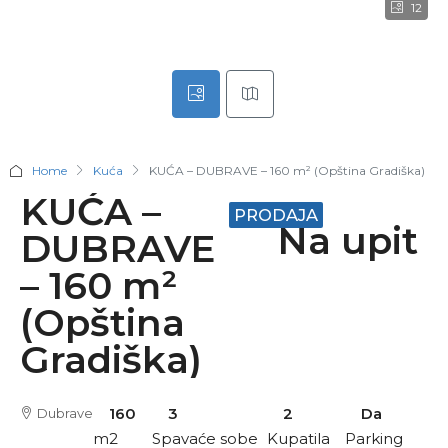
12
Home
Kuća
KUĆA – DUBRAVE – 160 m² (Opština Gradiška)
KUĆA –
PRODAJA
Na upit
DUBRAVE
– 160 m²
(Opština
Gradiška)
160
3
2
Da
Dubrave
m2
Spavaće sobe
Kupatila
Parking