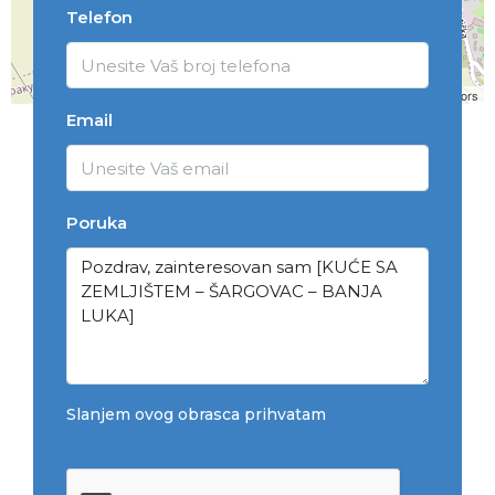
Telefon
Leaflet
| ©
OpenStreetMap
contributors
Email
Poruka
Slanjem ovog obrasca prihvatam
Uslovi
korištenja