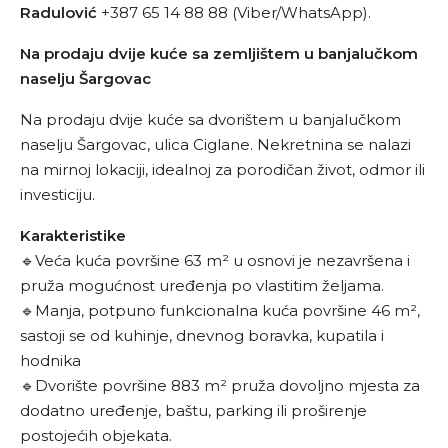
Radulović
+387 65 14 88 88 (Viber/WhatsApp).
Na prodaju dvije kuće sa zemljištem u banjalučkom
naselju Šargovac
Na prodaju dvije kuće sa dvorištem u banjalučkom
naselju Šargovac, ulica Ciglane. Nekretnina se nalazi
na mirnoj lokaciji, idealnoj za porodičan život, odmor ili
investiciju.
Karakteristike
🔹Veća kuća površine 63 m² u osnovi je nezavršena i
pruža mogućnost uređenja po vlastitim željama.
🔹Manja, potpuno funkcionalna kuća površine 46 m²,
sastoji se od kuhinje, dnevnog boravka, kupatila i
hodnika
🔹Dvorište površine 883 m² pruža dovoljno mjesta za
dodatno uređenje, baštu, parking ili proširenje
postojećih objekata.