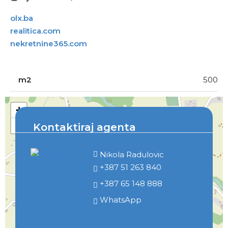
olx.ba
realitica.com
nekretnine365.com
m2
500
+
−
Kontaktiraj agenta
Nikola Radulovic
+387 51 263 840
+387 65 148 888
WhatsApp