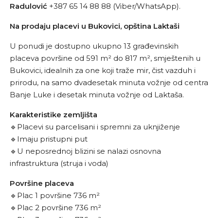
Radulović
+387 65 14 88 88 (Viber/WhatsApp).
Na prodaju placevi u Bukovici, opština Laktaši
U ponudi je dostupno ukupno 13 građevinskih
placeva površine od 591 m² do 817 m², smještenih u
Bukovici, idealnih za one koji traže mir, čist vazduh i
prirodu, na samo dvadesetak minuta vožnje od centra
Banje Luke i desetak minuta vožnje od Laktaša.
Karakteristike zemljišta
🔹Placevi su parcelisani i spremni za uknjiženje
🔹Imaju pristupni put
🔹U neposrednoj blizini se nalazi osnovna
infrastruktura (struja i voda)
Površine placeva
🔹Plac 1 površine 736 m²
🔹Plac 2 površine 736 m²