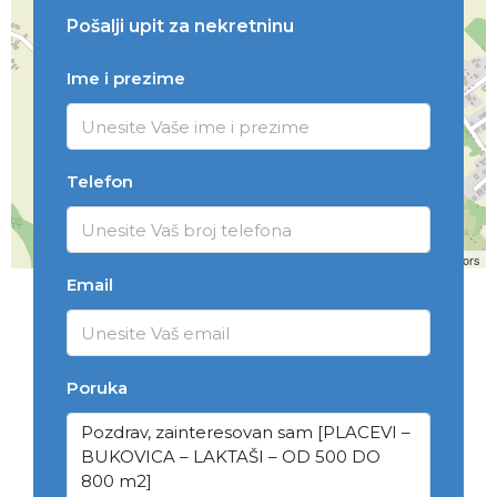
Pošalji upit za nekretninu
Ime i prezime
Telefon
Leaflet
| ©
OpenStreetMap
contributors
Email
Poruka