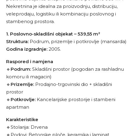
Nekretnina je idealna za proizvodnju, distribuciju,
veleprodaju, logistiku ili kombinaciju poslovnog i
stambenog prostora.
1. Poslovno-skladišni objekat – 539,55 m²
Struktura:
Podrum, prizemlje i potkrovlje (mansarda)
Godina izgradnje:
2005.
Raspored i namjena
🔹
Podrum:
Skladišni prostor (pogodan za rashladnu
komoru ili magacin)
🔹
Prizemlje:
Prodajno-trgovinski dio + skladišni
prostor
🔹
Potkrovlje:
Kancelarijske prostorije i stambeni
apartman
Karakteristike
🔹Stolarija: Drvena
🔹Podovi: Betonske ploče, keramika i laminat