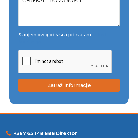
Slanjem ovog obrasca prihvatam
Uslovi
korištenja
Zatraži informacije
+387 65 148 888 Direktor