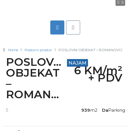
5
Home
Poslovni prostor
POSLOVNI OBJEKAT – ROMANOVCI
POSLOVNI
NAJAM
6 KM/m²
OBJEKAT
+ PDV
–
ROMANOVCI
939
m2
Da
Parking