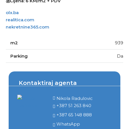
💰Cijena: 6 KM/m2 + PDV
olx.ba
realitica.com
nekretnine365.com
m2
939
Parking
Da
Kontaktiraj agenta
Nikola Radulovic
+387 51 263 840
+387 65 148 888
WhatsApp