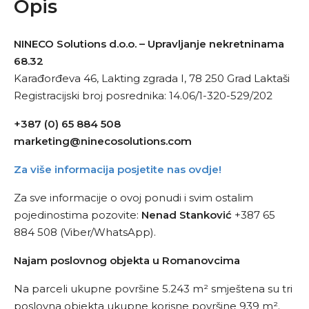
Opis
NINECO Solutions d.o.o. – Upravljanje nekretninama
68.32
Karađorđeva 46, Lakting zgrada I, 78 250 Grad Laktaši
Registracijski broj posrednika: 14.06/1-320-529/202
+387 (0) 65 884 508
marketing@ninecosolutions.com
Za više informacija posjetite nas ovdje!
Za sve informacije o ovoj ponudi i svim ostalim
pojedinostima pozovite:
Nenad Stanković
+387 65
884 508 (Viber/WhatsApp).
Najam poslovnog objekta u Romanovcima
Na parceli ukupne površine 5.243 m² smještena su tri
poslovna objekta ukupne korisne površine 939 m².