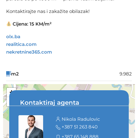
Kontaktirajte nas i zakažite obilazak!
Cijena: 15 KM/m²
olx.ba
realitica.com
nekretnine365.com
m2
9.982
+
−
Kontaktiraj agenta
Nikola Radulovic
+387 51 263 840
+387 65 148 888