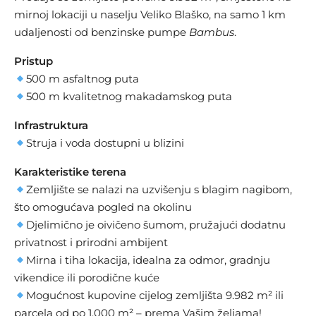
mirnoj lokaciji u naselju Veliko Blaško, na samo 1 km
udaljenosti od benzinske pumpe
Bambus
.
Pristup
500 m asfaltnog puta
500 m kvalitetnog makadamskog puta
Infrastruktura
Struja i voda dostupni u blizini
Karakteristike terena
Zemljište se nalazi na uzvišenju s blagim nagibom,
što omogućava pogled na okolinu
Djelimično je oivičeno šumom, pružajući dodatnu
privatnost i prirodni ambijent
Mirna i tiha lokacija, idealna za odmor, gradnju
vikendice ili porodične kuće
Mogućnost kupovine cijelog zemljišta 9.982 m² ili
parcela od po 1.000 m² – prema Vašim željama!