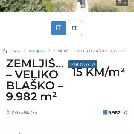
4
Home
Zemljište
ZEMLJIŠTE – VELIKO BLAŠKO – 9.982 m²
ZEMLJIŠTE
PRODAJA
15 KM/m²
– VELIKO
BLAŠKO –
9.982 m²
9.982
m2
Veliko Blaško