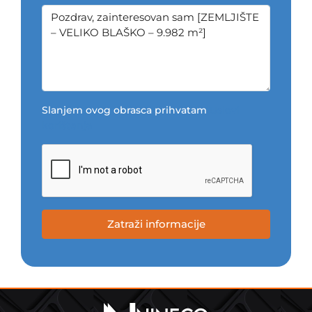
Slanjem ovog obrasca prihvatam
Uslovi
korištenja
Zatraži informacije