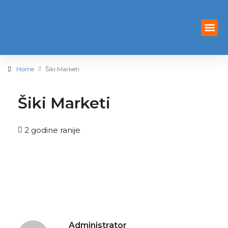
Privacy Poli
Terms And 
Home
Šiki Marketi
Šiki Marketi
2 godine ranije
Administrator