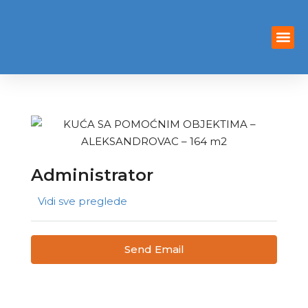
Privacy Poli
Terms And 
Administrator
Vidi sve preglede
Send Email