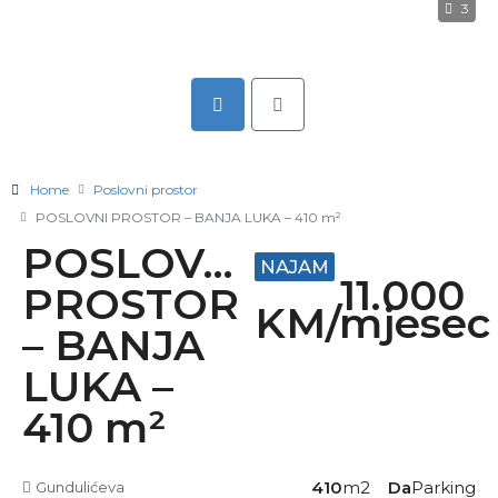
3
Home
Poslovni prostor
POSLOVNI PROSTOR – BANJA LUKA – 410 m²
POSLOVNI
NAJAM
11.000
PROSTOR
KM/mjesec
– BANJA
LUKA –
410 m²
410
m2
Da
Parking
Gundulićeva