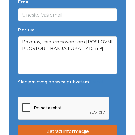
Email
Poruka
Slanjem ovog obrasca prihvatam
Uslovi
korištenja
Zatraži informacije