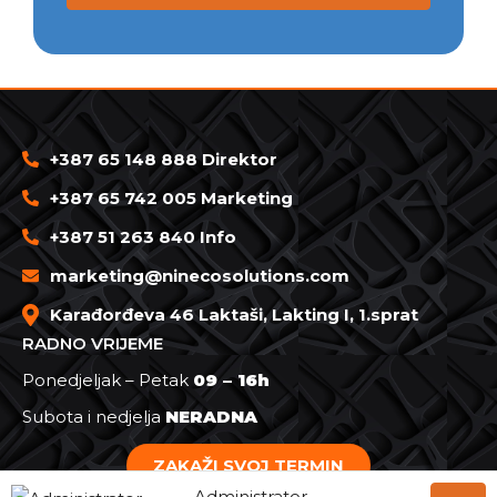
+387 65 148 888 Direktor
+387 65 742 005 Marketing
+387 51 263 840 Info
marketing@ninecosolutions.com
Karađorđeva 46 Laktaši, Lakting I, 1.sprat
RADNO VRIJEME
Ponedjeljak – Petak
09 – 16h
Subota i nedjelja
NERADNA
ZAKAŽI SVOJ TERMIN
Administrator