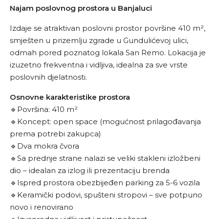
Najam poslovnog prostora u Banjaluci
Izdaje se atraktivan poslovni prostor površine 410 m²,
smješten u prizemlju zgrade u Gundulićevoj ulici,
odmah pored poznatog lokala San Remo. Lokacija je
izuzetno frekventna i vidljiva, idealna za sve vrste
poslovnih djelatnosti.
Osnovne karakteristike prostora
🔹Površina: 410 m²
🔹Koncept: open space (mogućnost prilagođavanja
prema potrebi zakupca)
🔹Dva mokra čvora
🔹Sa prednje strane nalazi se veliki stakleni izložbeni
dio – idealan za izlog ili prezentaciju brenda
🔹Ispred prostora obezbijeđen parking za 5-6 vozila
🔹Keramički podovi, spušteni stropovi – sve potpuno
novo i renovirano