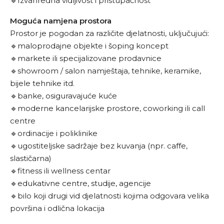
🔹Izvanredna vidljivost i pristupačnost
Moguća namjena prostora
Prostor je pogodan za različite djelatnosti, uključujući:
🔹maloprodajne objekte i šoping koncept
🔹markete ili specijalizovane prodavnice
🔹showroom / salon namještaja, tehnike, keramike,
bijele tehnike itd.
🔹banke, osiguravajuće kuće
🔹moderne kancelarijske prostore, coworking ili call
centre
🔹ordinacije i poliklinike
🔹ugostiteljske sadržaje bez kuvanja (npr. caffe,
slastičarna)
🔹fitness ili wellness centar
🔹edukativne centre, studije, agencije
🔹bilo koji drugi vid djelatnosti kojima odgovara velika
površina i odlična lokacija