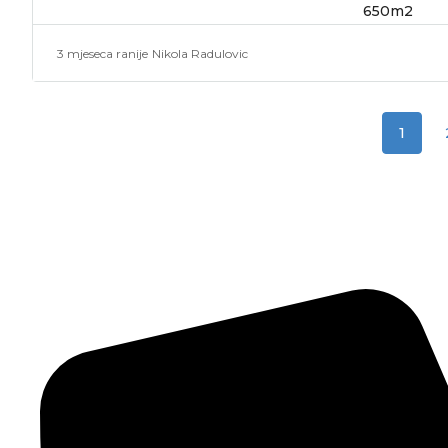
650
m2
3 mjeseca ranije
Nikola Radulovic
1