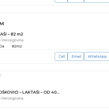
KM
AŠI – 82 m2
 i Hercegovina
Da
82
m2
Call
Email
WhatsApp
E
PLACEVI – BOŠKOVIĆI – LAKTAŠI – OD 400 DO 667 m2
 i Hercegovina