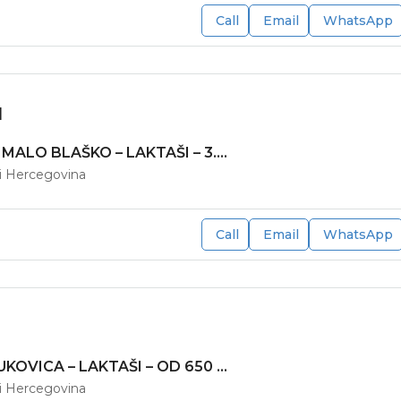
Call
Email
WhatsApp
M
ZEMLJIŠTE – MALO BLAŠKO – LAKTAŠI – 3.388 m2
 i Hercegovina
Call
Email
WhatsApp
PLACEVI – BUKOVICA – LAKTAŠI – OD 650 DO 820 m2
 i Hercegovina