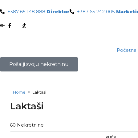
+387 65 148 888
Direktor
+387 65 742 005
Marketi
Početna
Pošalji svoju nekretninu
Home
Laktaši
Laktaši
60 Nekretnine
KUĆA