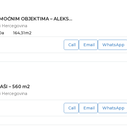
KUĆA SA POMOĆNIM OBJEKTIMA – ALEKSANDROVAC – 164 m2
 i Hercegovina
Da
164,31
m2
Call
Email
WhatsApp
AŠI – 560 m2
 i Hercegovina
Call
Email
WhatsApp