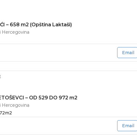
I – 658 m2 (Opština Laktaši)
 i Hercegovina
Email
E
ETOŠEVCI – OD 529 DO 972 m2
 i Hercegovina
972
m2
Email