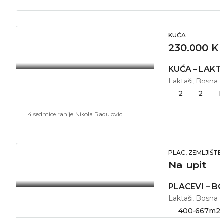
KUĆA
230.000 
KUĆA – LAKT
Laktaši, Bosna
2
2
4 sedmice ranije
Nikola Radulovic
PLAC, ZEMLJIŠT
Na upit
Laktaši, Bosna
400-667
m2